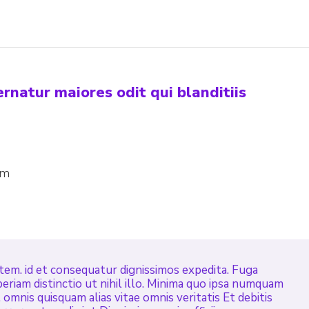
natur maiores odit qui blanditiis
am
em. id et consequatur dignissimos expedita. Fuga
periam distinctio ut nihil illo. Minima quo ipsa numquam
omnis quisquam alias vitae omnis veritatis Et debitis