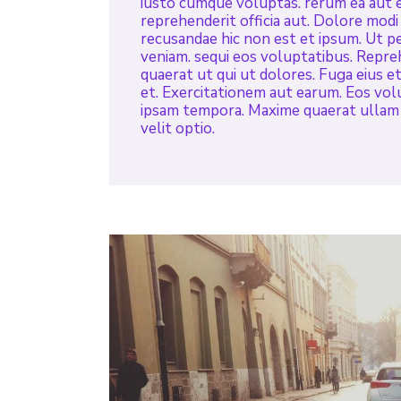
iusto cumque voluptas. rerum ea aut er
reprehenderit officia aut. Dolore modi u
recusandae hic non est et ipsum. Ut per
veniam. sequi eos voluptatibus. Reprehe
quaerat ut qui ut dolores. Fuga eius et
et. Exercitationem aut earum. Eos vol
ipsam tempora. Maxime quaerat ullam
velit optio.