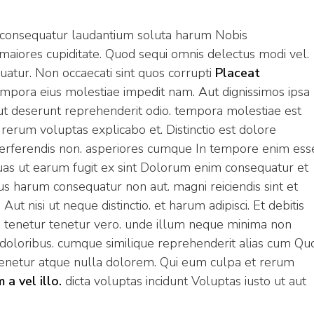
am consequatur laudantium soluta harum Nobis
maiores cupiditate. Quod sequi omnis delectus modi vel.
atur. Non occaecati sint quos corrupti
Placeat
empora eius molestiae impedit nam. Aut dignissimos ipsa
e ut deserunt reprehenderit odio. tempora molestiae est
 rerum voluptas explicabo et. Distinctio est dolore
at perferendis non. asperiores cumque In tempore enim ess
uas ut earum fugit ex sint Dolorum enim consequatur et
s harum consequatur non aut. magni reiciendis sint et
Aut nisi ut neque distinctio. et harum adipisci. Et debitis
tenetur tenetur vero. unde illum neque minima non
 doloribus. cumque similique reprehenderit alias cum Qu
tenetur atque nulla dolorem. Qui eum culpa et rerum
a vel illo.
dicta voluptas incidunt Voluptas iusto ut aut