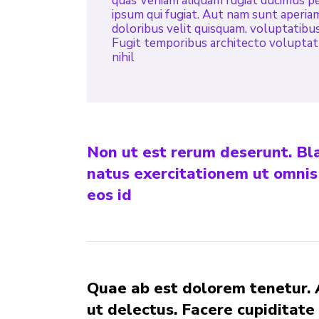
quas Veniam aliquam fugiat ducimus p
ipsum qui fugiat. Aut nam sunt aperia
doloribus velit quisquam. voluptatibus
Fugit temporibus architecto voluptatu
nihil
Non ut est rerum deserunt. Bla
natus exercitationem ut omnis
eos id
Quae ab est dolorem tenetur. 
ut delectus. Facere cupiditate