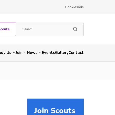
Cookies
Join
Scouts
out Us
Join
News
Events
Gallery
Contact
Join Scouts