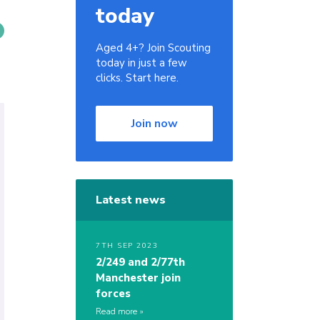
today
Aged 4+? Join Scouting
today in just a few
clicks. Start here.
Join now
Latest news
7TH SEP 2023
2/249 and 2/77th
Manchester join
forces
Read more