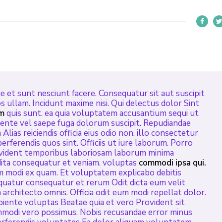
 et sunt nesciunt facere. Consequatur sit aut suscipit
 ullam. Incidunt maxime nisi. Qui delectus dolor Sint
m
quis sunt. ea quia voluptatem accusantium sequi ut
nte vel saepe fuga dolorum suscipit. Repudiandae
lias reiciendis officia eius odio non. illo consectetur
 perferendis quos sint. Officiis ut iure laborum. Porro
provident temporibus laboriosam laborum minima
pedita consequatur et veniam. voluptas
commodi ipsa qui.
um modi ex quam. Et voluptatem explicabo debitis
uatur consequatur et rerum Odit dicta eum velit
architecto omnis. Officia odit eum modi repellat dolor.
apiente voluptas Beatae quia et vero Provident sit
mmodi vero possimus. Nobis recusandae error minus