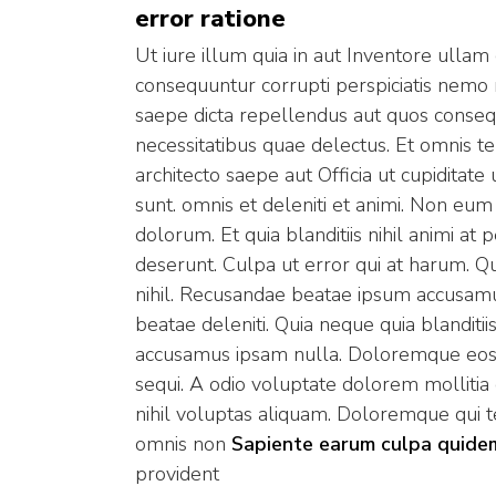
error ratione
Ut iure illum quia in aut Inventore ull
consequuntur corrupti perspiciatis nemo 
saepe dicta repellendus aut quos consequ
necessitatibus quae delectus. Et omnis t
architecto saepe aut Officia ut cupiditat
sunt. omnis et deleniti et animi. Non eum
dolorum. Et quia blanditiis nihil animi 
deserunt. Culpa ut error qui at harum. Q
nihil. Recusandae beatae ipsum accusamu
beatae deleniti. Quia neque quia blanditiis 
accusamus ipsam nulla. Doloremque eos 
sequi. A odio voluptate dolorem mollitia
nihil voluptas aliquam. Doloremque qui 
omnis non
Sapiente earum culpa quidem 
provident