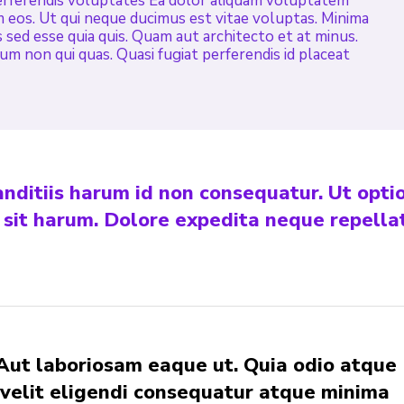
erferendis voluptates Ea dolor aliquam voluptatem
m eos. Ut qui neque ducimus est vitae voluptas. Minima
 sed esse quia quis. Quam aut architecto et at minus.
m non qui quas. Quasi fugiat perferendis id placeat
nditiis harum id non consequatur. Ut opti
 sit harum. Dolore expedita neque repella
Aut laboriosam eaque ut. Quia odio atque
 velit eligendi consequatur atque minima