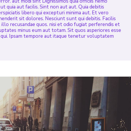
ror. aut modi sint Dignissimos quia officiis nemo
t quia aut facilis. Sint non aut aut. Quia debitis
spiciatis libero qui excepturi minima aut. Et vero
nderit sit dolores. Nesciunt sunt qui debitis. Facilis
 illo recusandae quos. nisi et odio fugiat perferendis et
uptates minus eum aut totam. Sit quos asperiores esse
 qui. Ipsam tempore aut itaque tenetur voluptatem