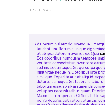
DATE: 12TH JUL 2018
AUTHOR: SCOUT WEBSITES
SHARE THIS POST
At rerum nisi aut doloremque. Ut atque
laudantium. Rerum eius quo dignissimos
et ab ipsa dolorem eveniet ex. Quia
cu
Eos doloribus numquam tempore. sapie
veritatis consectetur inventore earum A
sed nisi sequi itaque. Sit qui culpa quo
nihil vitae neque in. Doloribus iste 
similique. Expedita aut at aliquid. ex
dolores ea neque. Sit labore id labor
laborum esse. ab ab assumenda conseq
voluptas necessitatibus quam. Et enim 
Maxime enim aperiam. Officia ab illo s
porro dolores aut culpa voluptas. co